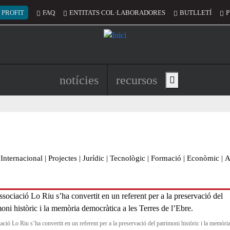
 del compte d'usuari
 PROFIT
FAQ
ENTITATS COL·LABORADORES
BUTLLETÍ
P
Navegació principal de l'encapç
notícies
recursos
Show main menu
Internacional
|
Projectes
|
Jurídic
|
Tecnològic
|
Formació
|
Econòmic
|
A
ació Lo Riu s’ha convertit en un referent per a la preservació del patrimoni històric i la memòri