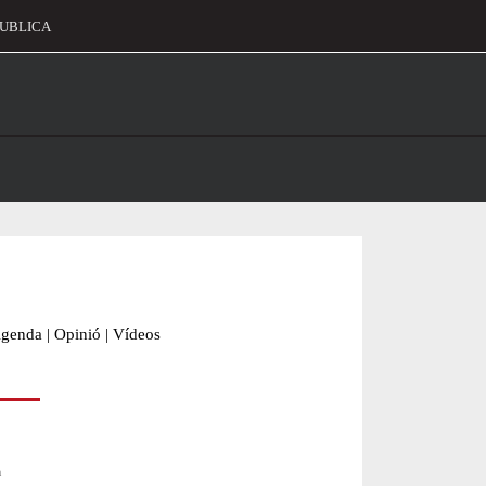
UBLICA
alament
genda
|
Opinió
|
Vídeos
a