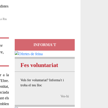
Servei
d'Assessorament
 Lo Riu
gratuït per a entitats
INFORMA'T
er
re,
Fes voluntariat
r a la
Vols fer voluntariat? Informa't i
l’Ebre
.
troba el teu lloc
ntitat,
nciada
Ves-hi
nt els
emblen