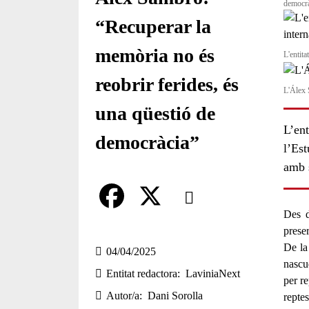
democrà
“Recuperar la
memòria no és
L'entita
reobrir ferides, és
L'Álex 
una qüestió de
L’ent
democràcia”
l’Est
amb s
Comparteix
Des 
Compartir en altres xarxes socia
F
X
prese
De la
a
04/04/2025
nascu
Entitat redactora
LaviniaNext
c
per re
Autor/a
Dani Sorolla
repte
e