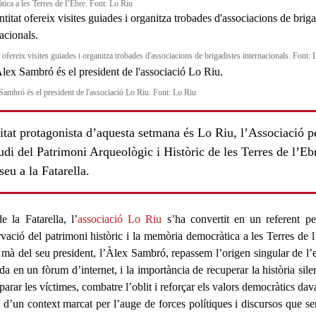
tica a les Terres de l’Ebre. Font: Lo Riu
t ofereix visites guiades i organitza trobades d'associacions de brigadistes internacionals. Font:
Sambró és el president de l'associació Lo Riu. Font: Lo Riu
itat protagonista d’aquesta setmana és Lo Riu, l’Associació p
udi del Patrimoni Arqueològic i Històric de les Terres de l’Eb
eu a la Fatarella.
de
la Fatarella
, l’
associació Lo Riu
s’ha convertit en un referent pe
ls
rvació del patrimoni històric i la memòria democràtica
a les
Terres de 
 mà del seu president, l’
Àlex Sambr
ó, repassem l’origen singular de l’e
da en un fòrum d’internet, i la importància de recuperar la història sile
parar les víctimes, combatre l’oblit i reforçar els
valors democràtics
dava
s d’un context marcat per l’auge de forces polítiques i discursos que s