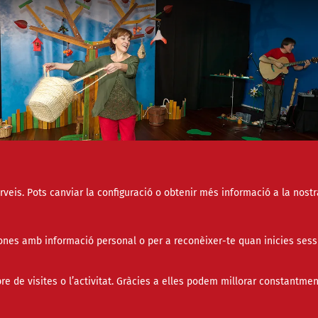
socials
erveis. Pots canviar la configuració o obtenir més informació a la nostr
nes amb informació personal o per a reconèixer-te quan inicies sess
ijous 20 de novembre es commemora el 25è aniversari
onvenció sobre els Drets de l’Infant. Diverses iniciative
als infants tindran lloc les properes setmanes.
de visites o l’activitat. Gràcies a elles podem millorar constantmen