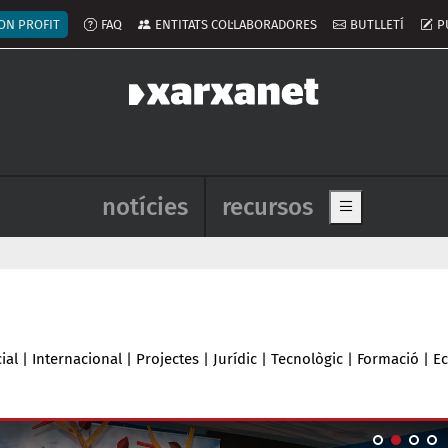
ú del compte d'usuari
ON PROFIT
FAQ
ENTITATS COL·LABORADORES
BUTLLETÍ
P
Navegació principal de l'enca
notícies
recursos
Show main me
ial
|
Internacional
|
Projectes
|
Jurídic
|
Tecnològic
|
Formació
|
E