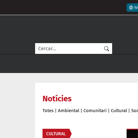
Vés al contingut
Men
N
Cerca
Notícies
Totes
|
Ambiental
|
Comunitari
|
Cultural
|
Soc
Àmbit de la notícia
CULTURAL