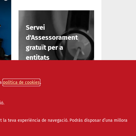
Servei
d'Assessorament
gratuït per a
entitats
INFORMA'T
a
política de cookies
ió.
 de
s
t la teva experiència de navegació. Podràs disposar d’una millora