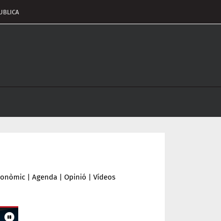
UBLICA
pçalament
nu
conòmic
|
Agenda
|
Opinió
|
Vídeos