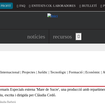
 del compte d'usuari
 PROFIT
FAQ
ENTITATS COL·LABORADORES
BUTLLETÍ
P
Navegació principal de l'encapç
notícies
recursos
Show main menu
Internacional
|
Projectes
|
Jurídic
|
Tecnològic
|
Formació
|
Econòmic
|
A
làudia Barberà