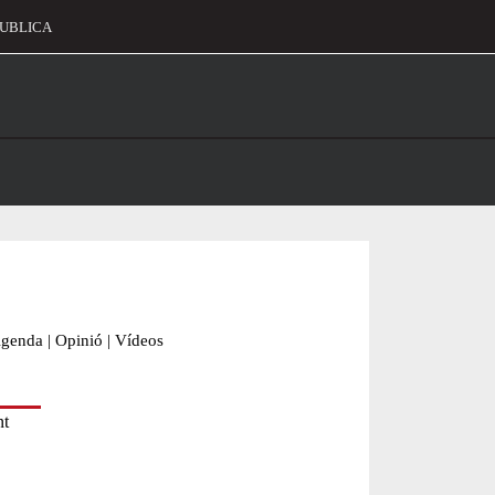
UBLICA
alament
genda
|
Opinió
|
Vídeos