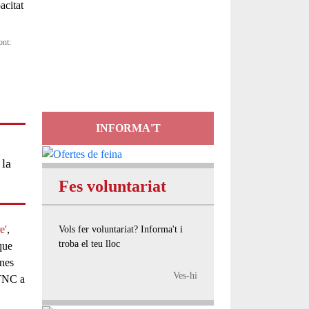
Servei
ont:
d'Assessorament
gratuït per a entitats
INFORMA'T
 la
Fes voluntariat
e'
,
Vols fer voluntariat? Informa't i
troba el teu lloc
que
ones
Ves-hi
 TNC a