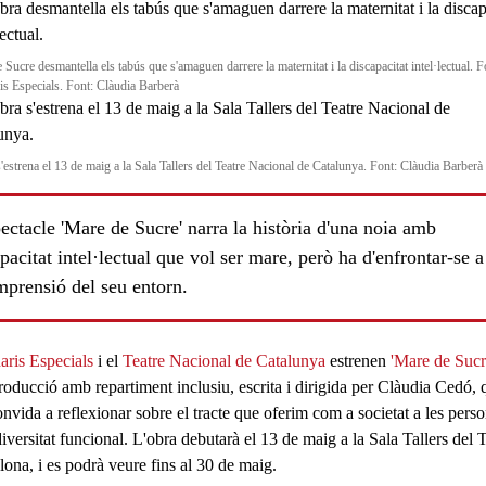
Sucre desmantella els tabús que s'amaguen darrere la maternitat i la discapacitat intel·lectual. F
is Especials. Font: Clàudia Barberà
s'estrena el 13 de maig a la Sala Tallers del Teatre Nacional de Catalunya. Font: Clàudia Barberà
ectacle 'Mare de Sucre' narra la història d'una noia amb
pacitat intel·lectual que vol ser mare, però ha d'enfrontar-se a
ls
mprensió del seu entorn.
aris Especials
i el
Teatre Nacional de Catalunya
estrenen
'Mare de Sucr
roducció amb repartiment
inclusiu
, escrita i dirigida per
Clàudia Cedó
, 
nvida a reflexionar sobre el tracte que oferim com a societat a les pers
iversitat funcional.
L'obra debutarà el 13 de maig a la Sala Tallers del
lona, i es podrà veure fins al 30 de maig.