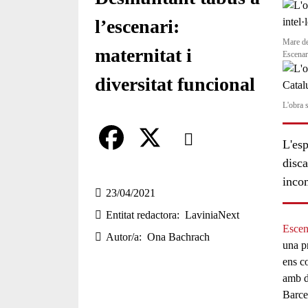
l’escenari:
Mare de 
maternitat i
Escenar
diversitat funcional
L'obra 
Comparteix
L'esp
disca
Compartir en altres xarxes socia
F
X
inco
a
23/04/2021
Entitat redactora
LaviniaNext
c
Escen
Autor/a
Ona Bachrach
e
una p
ens co
b
amb
d
o
Barce