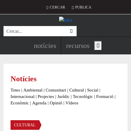
Vés al contingut
Menú del compte d'usuari
CERCAR
PUBLICA
Cerca
Navegació principal de l'encapç
notícies
recursos
Show main menu
Notícies
Totes
|
Ambiental
|
Comunitari
|
Cultural
|
Social
|
Internacional
|
Projectes
|
Jurídic
|
Tecnològic
|
Formació
|
Econòmic
|
Agenda
|
Opinió
|
Vídeos
Àmbit de la notícia
CULTURAL