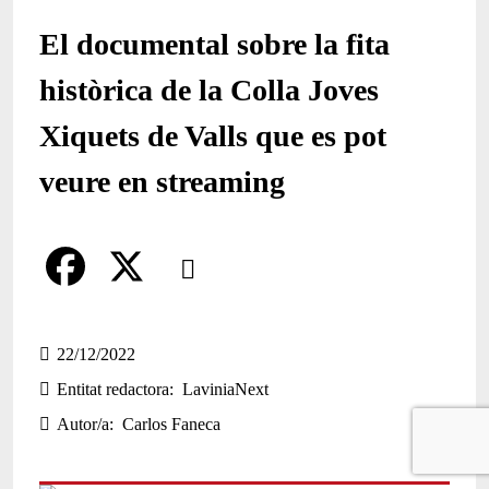
El documental sobre la fita
històrica de la Colla Joves
Xiquets de Valls que es pot
veure en streaming
Comparteix
Compartir en altres xarxes socials
F
X
a
22/12/2022
Entitat redactora
LaviniaNext
c
Autor/a
Carlos Faneca
e
b