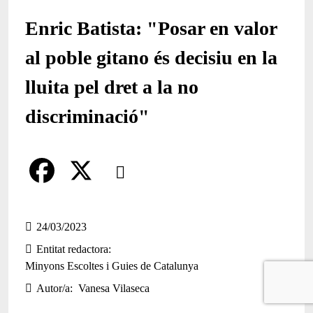
Enric Batista: "Posar en valor
al poble gitano és decisiu en la
lluita pel dret a la no
discriminació"
Comparteix
Compartir en altres xarxes socials
F
X
a
24/03/2023
Entitat redactora
c
Minyons Escoltes i Guies de Catalunya
e
Autor/a
Vanesa Vilaseca
b