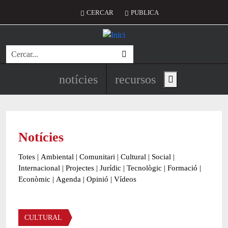
Vés al contingut
Menú del compte d'usuari
CERCAR
PUBLICA
Cerca
Navegació principal de l'encapç
notícies
recursos
Show main menu
Notícies
Totes
|
Ambiental
|
Comunitari
|
Cultural
|
Social
|
Internacional
|
Projectes
|
Jurídic
|
Tecnològic
|
Formació
|
Econòmic
|
Agenda
|
Opinió
|
Vídeos
Àmbit de la notícia
CULTURAL