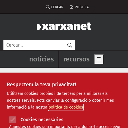
Vés al contingut
Menú del compte d'usuari
CERCAR
PUBLICA
Cerca
Navegació principal de l'enca
notícies
recursos
Show main me
Respectem la teva privacitat!
dia internacional del poble
Utilitzem cookies pròpies i de tercers per a millorar els
nostres serveis. Pots canviar la configuració o obtenir més
gitano
informació a la nostra
política de cookies
Cookies necessàries
Aquestes cookies són importants per a donar-te accés segur