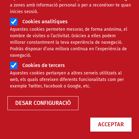
a zones amb informació personal o per a reconèixer-te quan
inicies sessió.
Cookies analítiques
Aquestes cookies permeten mesurar, de forma anònima, el
nombre de visites o l’activitat. Gràcies a elles podem
millorar constantment la teva experiència de navegació.
Podràs disposar d’una millora contínua en l’experiència de
navegació.
8 d’abril, un dia significatiu pel
Cookies de tercers
Aquestes cookies pertanyen a altres serveis utilitzats al
nostre poble
web, els quals ofereixen diferents funcionalitats com per
exemple Twitter, Facebook o Google, etc.
DESAR CONFIGURACIÓ
OPINIÓ
ACCEPTAR