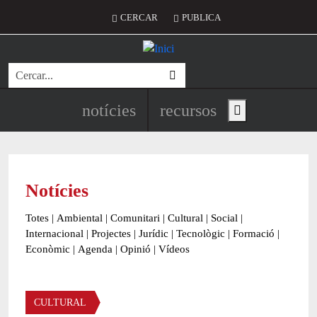
Vés al contingut
Menú del compte d'usuari
CERCAR
PUBLICA
Cerca
Navegació principal de l'encapç
notícies
recursos
Show main menu
Notícies
Totes
|
Ambiental
|
Comunitari
|
Cultural
|
Social
|
Internacional
|
Projectes
|
Jurídic
|
Tecnològic
|
Formació
|
Econòmic
|
Agenda
|
Opinió
|
Vídeos
Àmbit de la notícia
CULTURAL