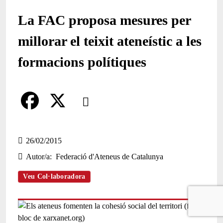
La FAC proposa mesures per
millorar el teixit ateneístic a les
formacions polítiques
Comparteix
Compartir en altres xarxes socials
F
X
a
26/02/2015
Autor/a
Federació d'Ateneus de Catalunya
c
e
Veu Col·laboradora
b
o