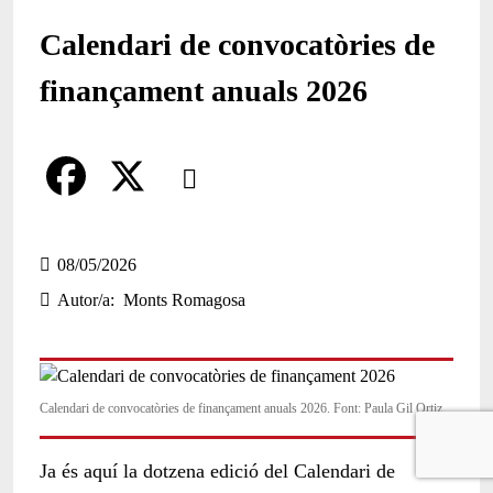
Calendari de convocatòries de
finançament anuals 2026
Comparteix
Compartir en altres xarxes socials
F
X
a
08/05/2026
Autor/a
Monts Romagosa
c
e
b
Calendari de convocatòries de finançament anuals 2026. Font: Paula Gil Ortiz
o
o
Ja és aquí la dotzena edició del Calendari de