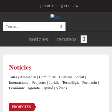
Vés al contingut
Menú del compte d'usuari
CERCAR
PUBLICA
Cerca
Navegació principal de l'encapç
notícies
recursos
Show main menu
Notícies
Totes
|
Ambiental
|
Comunitari
|
Cultural
|
Social
|
Internacional
|
Projectes
|
Jurídic
|
Tecnològic
|
Formació
|
Econòmic
|
Agenda
|
Opinió
|
Vídeos
Àmbit de la notícia
PROJECTES