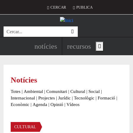
Vés al contingut
Menú del compte d'usuari
CERCAR
PUBLICA
Cerca
Navegació principal de l'encapç
notícies
recursos
Show main menu
Notícies
Totes
|
Ambiental
|
Comunitari
|
Cultural
|
Social
|
Internacional
|
Projectes
|
Jurídic
|
Tecnològic
|
Formació
|
Econòmic
|
Agenda
|
Opinió
|
Vídeos
Àmbit de la notícia
CULTURAL