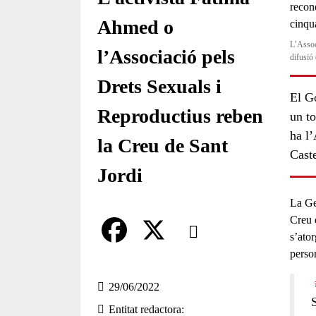
Ahmed o
L’Assoc
l’Associació pels
difusió 
Drets Sexuals i
El Go
Reproductius reben
un to
ha l’
la Creu de Sant
Caste
Jordi
La Ge
Comparteix
Creu 
s’ator
person
Compartir en altres xarxes socia
F
X
a
29/06/2022
Entitat redactora
c