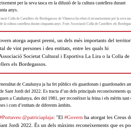
iació Colla de Castellers els Bordegassos de Vilanova ha rebut el reconeixement per la seva tas
de la cultura castellera durant cinquanta anys. Font: Associació Colla de Castellers els Bordega
vern atorga aquest premi, un dels més importants del territori
tal de vint persones i deu entitats, entre les quals hi
Associació Societat Cultural i Esportiva La Lira o la Colla de
llers els Bordegassos.
neralitat de Catalunya ja ha fet públics els guardonats i guardonades a
de Sant Jordi
del 2022. Es tracta d’un dels principals reconeixements q
guen a Catalunya, des del 1981, per reconèixer la feina i els mèrits tant
es i com d’entitats de diferents àmbits.
ls
#Portaveu
@patriciaplaja
: "El
#Govern
ha atorgat les Creus d
Sant Jordi 2022. És un dels màxims reconeixements que es p