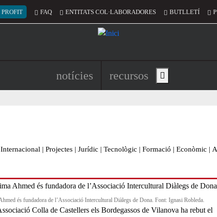
 del compte d'usuari
 PROFIT
FAQ
ENTITATS COL·LABORADORES
BUTLLETÍ
P
Navegació principal de l'encapç
notícies
recursos
Show main menu
Internacional
|
Projectes
|
Jurídic
|
Tecnològic
|
Formació
|
Econòmic
|
A
Ahmed és fundadora de l’Associació Intercultural Diàlegs de Dona. Font: Ignasi Robleda.