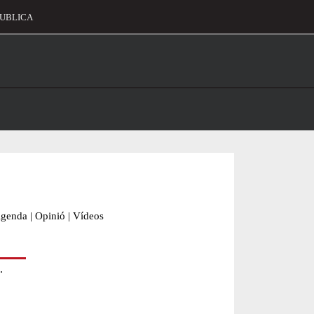
UBLICA
alament
genda
|
Opinió
|
Vídeos