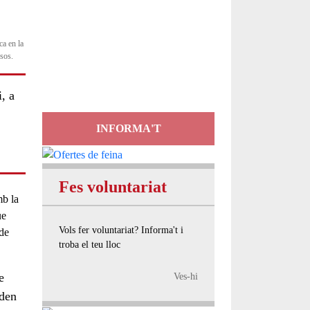
Servei
ca en la
d'Assessorament
ssos.
gratuït per a entitats
, a
INFORMA'T
Fes voluntariat
mb la
ue
Vols fer voluntariat? Informa't i
 de
troba el teu lloc
e
Ves-hi
oden