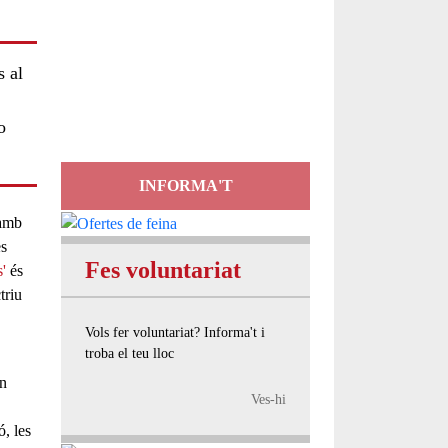
Servei
d'Assessorament
s al
gratuït per a entitats
o
INFORMA'T
 amb
es
Fes voluntariat
s'
és
triu
Vols fer voluntariat? Informa't i
troba el teu lloc
un
Ves-hi
ó, les