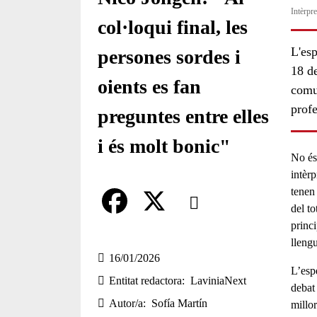
Intèrpre
col·loqui final, les
L'esp
persones sordes i
18 de
oients es fan
comu
profe
preguntes entre elles
i és molt bonic"
No és
intèr
Comparteix
tenen
del to
princi
Compartir en altres xarxes socia
F
X
lleng
a
16/01/2026
L’espe
Entitat redactora
LaviniaNext
c
debat
Autor/a
Sofía Martín
millor
e