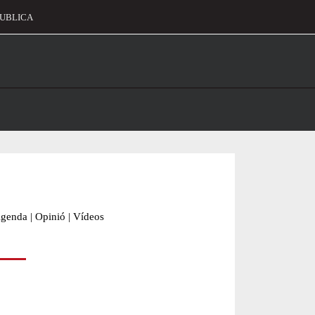
UBLICA
alament
genda
|
Opinió
|
Vídeos