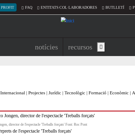
 del compte d'usuari
 PROFIT
FAQ
ENTITATS COL·LABORADORES
BUTLLETÍ
P
Navegació principal de l'encapç
notícies
recursos
Show main menu
Internacional
|
Projectes
|
Jurídic
|
Tecnològic
|
Formació
|
Econòmic
|
A
gen, director de l'espectacle 'Treballs forçats' Font: Roc Pont