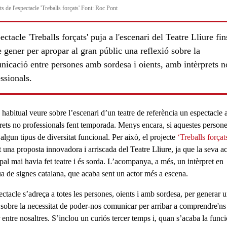
ts de l'espectacle 'Treballs forçats' Font: Roc Pont
ectacle 'Treballs forçats' puja a l'escenari del Teatre Lliure fin
 gener per apropar al gran públic una reflexió sobre la
nicació entre persones amb sordesa i oients, amb intèrprets n
ssionals.
 habitual veure sobre l’escenari d’un teatre de referència un espectacle
prets no professionals fent temporada. Menys encara, si aquestes person
 algun tipus de
diversitat funcional
. Per això, el projecte
‘Treballs forçat
t una proposta innovadora i arriscada del Teatre Lliure, ja que la seva ac
pal mai havia fet teatre i és sorda. L’acompanya, a més, un intèrpret en
ls
ua de signes catalana, que acaba sent un actor més a escena.
ctacle s’adreça a totes les persones, oients i amb sordesa, per generar 
 sobre la necessitat de poder-nos comunicar per arribar a comprendre'ns
 entre nosaltres. S’inclou un curiós tercer temps i, quan s’acaba la funci