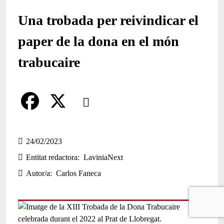
Una trobada per reivindicar el
paper de la dona en el món
trabucaire
Comparteix
Compartir en altres xarxes socials
F
X
a
24/02/2023
Entitat redactora
LaviniaNext
c
Autor/a
Carlos Faneca
e
b
o