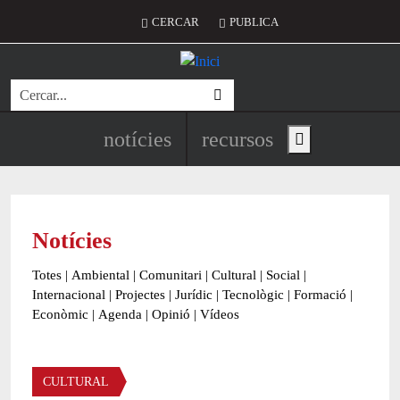
Vés al contingut
Menú del compte d'usuari
CERCAR
PUBLICA
Cerca
Navegació principal de l'encapç
notícies
recursos
Show main menu
Notícies
Totes
|
Ambiental
|
Comunitari
|
Cultural
|
Social
|
Internacional
|
Projectes
|
Jurídic
|
Tecnològic
|
Formació
|
Econòmic
|
Agenda
|
Opinió
|
Vídeos
Àmbit de la notícia
CULTURAL