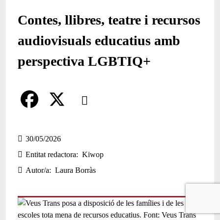
Contes, llibres, teatre i recursos
audiovisuals educatius amb
perspectiva LGBTIQ+
Comparteix
Compartir en altres xarxes socials
F
X
a
30/05/2026
Entitat redactora
Kiwop
c
Autor/a
Laura Borràs
e
b
o