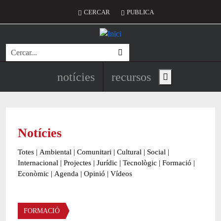
Vés al contingut
Menú del compte d'usuari
CERCAR
PUBLICA
Cerca
Navegació principal de l'encapç
notícies
recursos
Show main menu
Notícies
Totes
|
Ambiental
|
Comunitari
|
Cultural
|
Social
|
Internacional
|
Projectes
|
Jurídic
|
Tecnològic
|
Formació
|
Econòmic
|
Agenda
|
Opinió
|
Vídeos
Àmbit de la notícia
FORMACIÓ