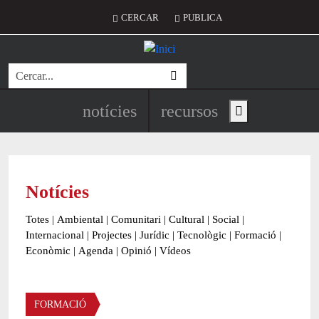
Vés al contingut
Menú del compte d'usuari
CERCAR
PUBLICA
Cerca
Navegació principal de l'encapç
notícies
recursos
Show main menu
Notícies
Totes
|
Ambiental
|
Comunitari
|
Cultural
|
Social
|
Internacional
|
Projectes
|
Jurídic
|
Tecnològic
|
Formació
|
Econòmic
|
Agenda
|
Opinió
|
Vídeos
Àmbit de la notícia
FORMACIÓ