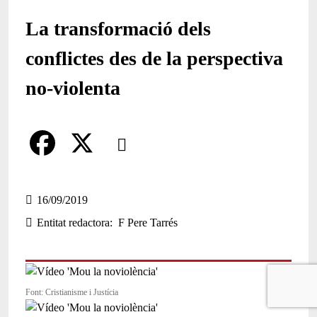
La transformació dels
conflictes des de la perspectiva
no-violenta
Comparteix
Compartir en altres xarxes socials
F
X
a
16/09/2019
Entitat redactora
F Pere Tarrés
c
e
b
Font: Cristianisme i Justícia
o