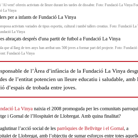
 ‘Al vent! ofereix activitats de lleure durant les tardes de dissabte. Foto: Fundació La Vinya Fo
ió La Vinya
oposa activitats variades de tipus esportiu, cultural i també tallers creatius. Foto: Fundació La
undació La Vinya
la que al llarg de tres anys han arribat uns 500 joves a formar part del projecte. Foto: Fundació
ont: Fundació La Vinya
esponsable de l’Àrea d’infància de la Fundació La Vinya desg
es de l’entitat potencien un lleure educatiu i saludable, amb 
ió d’espais de trobada entre joves.
ls
ndació La Vinya
naixia el 2008 promoguda per les comunitats parroqui
itge i Gornal de l’Hospitalet de Llobregat. Amb quina finalitat?
aglutinar l’acció social de les
parròquies de Bellvitge i el Gornal
, a
pitalet de Llobregat, amb l’objectiu de sumar esforços entre totes aquell