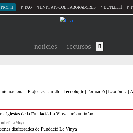
 del compte d'usuari
 PROFIT
FAQ
ENTITATS COL·LABORADORES
BUTLLETÍ
P
Navegació principal de l'encapç
notícies
recursos
Show main menu
Internacional
|
Projectes
|
Jurídic
|
Tecnològic
|
Formació
|
Econòmic
|
A
undació La Vinya