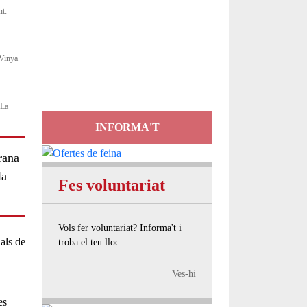
nt:
Servei
d'Assessorament
 Vinya
gratuït per a entitats
 La
INFORMA'T
rana
la
Fes voluntariat
Vols fer voluntariat? Informa't i
als de
troba el teu lloc
Ves-hi
es