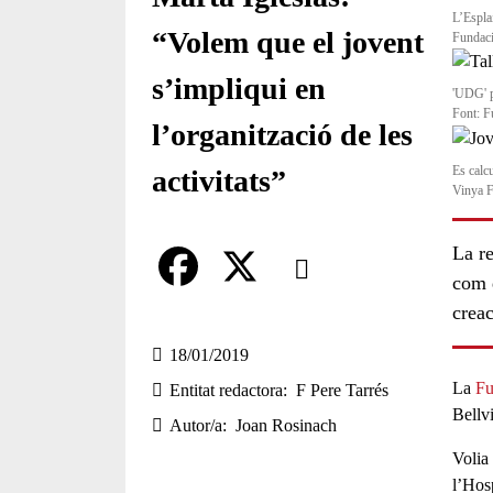
L’Esplai
“Volem que el jovent
Fundac
s’impliqui en
'UDG' pr
Font: F
l’organització de les
Es calcu
activitats”
Vinya F
Comparteix
La r
com d
creac
Compartir en altres xarxes socia
F
X
a
18/01/2019
La
Fu
Entitat redactora
F Pere Tarrés
c
Bellv
Autor/a
Joan Rosinach
e
Volia 
b
l’Hos