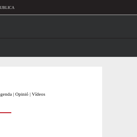
UBLICA
alament
genda
|
Opinió
|
Vídeos