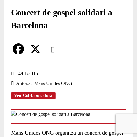
Concert de gospel solidari a
Barcelona
Comparteix
Compartir en altres xarxes socials
F
X
a
14/01/2015
Autor/a
Mans Unides ONG
c
e
Veu Col·laboradora
b
o
o
Mans Unides ONG organitza un concert de gospel