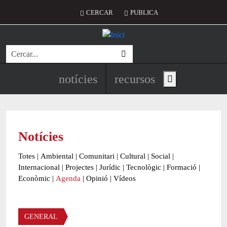
Vés al contingut
Menú del compte d'usuari
CERCAR
PUBLICA
Cerca
Navegació principal de l'encapç
notícies
recursos
Show main menu
Notícies
Totes
|
Ambiental
|
Comunitari
|
Cultural
|
Social
|
Internacional
|
Projectes
|
Jurídic
|
Tecnològic
|
Formació
|
Econòmic
|
Agenda
|
Opinió
|
Vídeos
Àmbit de la notícia
GENERAL