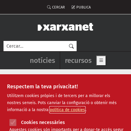
Vés al contingut
Menú del compte d'usuari
CERCAR
PUBLICA
Cerca
Navegació principal de l'enca
notícies
recursos
Show main me
Respectem la teva privacitat!
mans unides
Utilitzem cookies pròpies i de tercers per a millorar els
nostres serveis. Pots canviar la configuració o obtenir més
informació a la nostra
política de cookies
Cookies necessàries
Aquestes cookies són importants per a donar-te accés segur