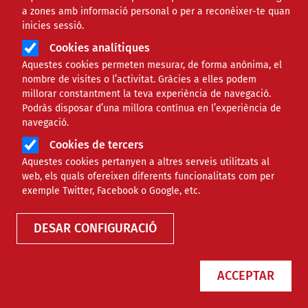
a zones amb informació personal o per a reconèixer-te quan
inicies sessió.
Cookies analítiques
Aquestes cookies permeten mesurar, de forma anònima, el
nombre de visites o l’activitat. Gràcies a elles podem
millorar constantment la teva experiència de navegació.
Podràs disposar d’una millora contínua en l’experiència de
El nombre d'afectades per la fam a
navegació.
nivell mundial augmenta per les
Cookies de tercers
múltiples crisis
Aquestes cookies pertanyen a altres serveis utilitzats al
web, els quals ofereixen diferents funcionalitats com per
exemple Twitter, Facebook o Google, etc.
NOTÍCIES
INTERNACIONAL
DESAR CONFIGURACIÓ
ACCEPTAR