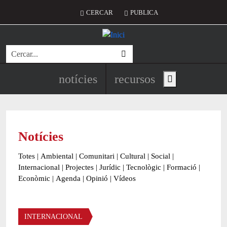
Vés al contingut
Menú del compte d'usuari
CERCAR
PUBLICA
Cerca
Navegació principal de l'encapç
notícies
recursos
Show main menu
Notícies
Totes
|
Ambiental
|
Comunitari
|
Cultural
|
Social
|
Internacional
|
Projectes
|
Jurídic
|
Tecnològic
|
Formació
|
Econòmic
|
Agenda
|
Opinió
|
Vídeos
Àmbit de la notícia
INTERNACIONAL