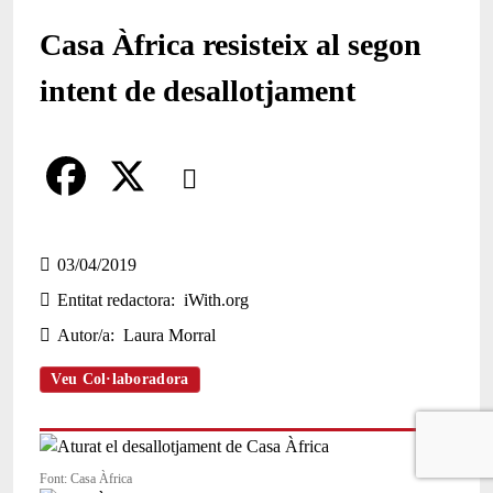
Casa Àfrica resisteix al segon
intent de desallotjament
Comparteix
Compartir en altres xarxes socials
F
X
a
03/04/2019
Entitat redactora
iWith.org
c
Autor/a
Laura Morral
e
b
Veu Col·laboradora
o
o
Font: Casa Àfrica