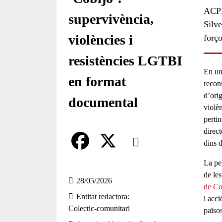
ACPP
supervivència,
Silve
violències i
forç
resistències LGTBI
En un
en format
recons
d’orig
documental
violèn
pertin
Comparteix
direc
dins d
Compartir en altres xarxes socia
F
X
La pel
de le
a
28/05/2026
de Co
Entitat redactora
c
i acci
Colectic-comunitari
païso
e