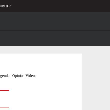
UBLICA
alament
genda
|
Opinió
|
Vídeos