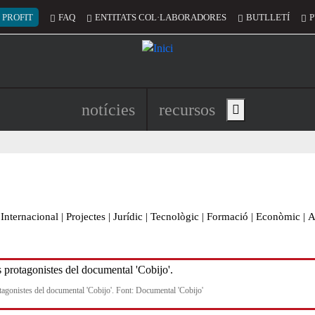
 del compte d'usuari
 PROFIT
FAQ
ENTITATS COL·LABORADORES
BUTLLETÍ
P
Navegació principal de l'encapç
notícies
recursos
Show main menu
Internacional
|
Projectes
|
Jurídic
|
Tecnològic
|
Formació
|
Econòmic
|
A
tagonistes del documental 'Cobijo'. Font: Documental 'Cobijo'