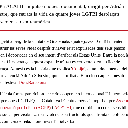
 i ACATHI impulsen aquest documental, dirigit per Adrián
stre, que retrata la vida de quatre joves LGTBI desplaçats
osament a Centreamèrica.
 petit alberg de la
Ciutat de Guatemala
, quatre joves LGTBI intenten
truir les seves vides després d’haver estat expulsades dels seus països
en i deportades en el seu intent d’arribar als Estats Units. Entre la por, l
cia i l’esperança, aquest espai de trànsit es converteix en un lloc de
ença. Aquesta és la història que explica '
Cobijo
'
, el nou documental del
tor valencià
Adrián Silvestre
, que ha arribat a Barcelona aquest mes de 
el festival
DocsBarcelona
.
ls
·lícula forma part del projecte de cooperació internacional '
Lluitem pels
s persones LGTBIQ+ a Catalunya i Centreamèrica'
, impulsat per
Assem
operació per la Pau (ACPP)
i
ACATHI
, que combina recerca, sensibili
ó social per visibilitzar les violències estructurals que afronta el col·lecti
s com Guatemala, Hondures i El Salvador.