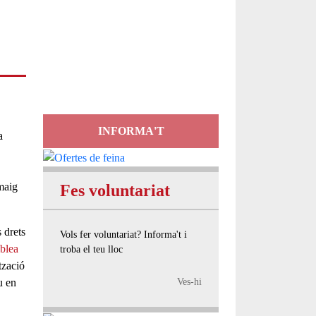
Servei
d'Assessorament
gratuït per a entitats
INFORMA'T
a
maig
Fes voluntariat
 drets
Vols fer voluntariat? Informa't i
blea
troba el teu lloc
tzació
u en
Ves-hi