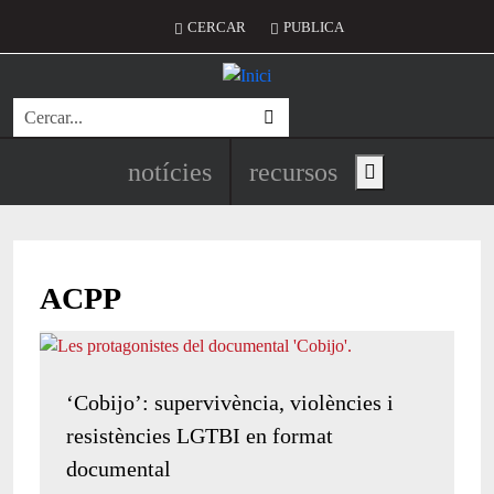
Vés al contingut
Menú del compte d'usuari
CERCAR
PUBLICA
Cerca
Navegació principal de l'encapç
notícies
recursos
Show main menu
ACPP
‘Cobijo’: supervivència, violències i
resistències LGTBI en format
documental