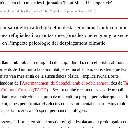
a en el marc de les II jornades 'Salut Mental i Cooperació'. Font: TACC
itat sabadellenca treballa el malestar emocional amb comunit
ones refugiades i organitza unes jornades que enguany posen e
 en l’impacte psicològic del desplaçament climàtic.
allant amb població refugiada de llarga durada, com el
poble sahrauí
al
aments de
Tindouf
o la
comunitat palestina
al
Líban
, constatem que les
itats van més enllà de la subsistència bàsica”, explica l'
Ana Lorite
,
ls
inadora de l'
Agermanament de Sabadell amb el poble sahrauí
des de
Ta
, Cultura i Creació (TACC)
. “Sovint també reclamen espais de treball
tari, mantenir vincles i preservar la cultura pròpia per evitar que es dil
retot, eines per afrontar els efectes en la
salut mental
en contextos molt
ts per la incertesa i l’espera permanent”, afegeix.
ssenyala Lorite, en situacions de refugi i desplaçament prolongades en