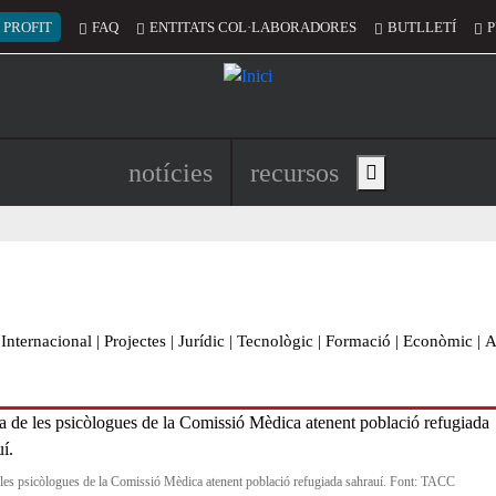
 del compte d'usuari
 PROFIT
FAQ
ENTITATS COL·LABORADORES
BUTLLETÍ
P
Navegació principal de l'encapç
notícies
recursos
Show main menu
Internacional
|
Projectes
|
Jurídic
|
Tecnològic
|
Formació
|
Econòmic
|
A
les psicòlogues de la Comissió Mèdica atenent població refugiada sahrauí. Font: TACC