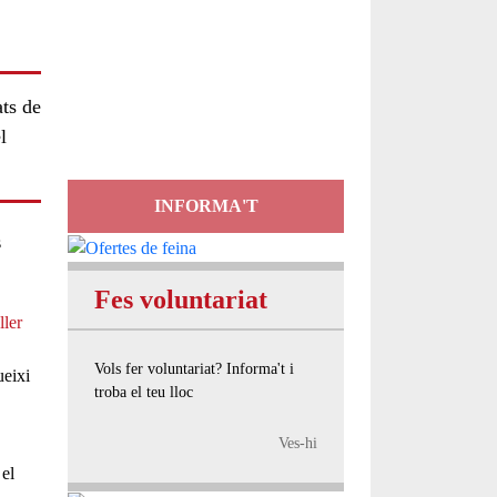
Servei
d'Assessorament
ats de
gratuït per a entitats
l
INFORMA'T
s
Fes voluntariat
ller
Vols fer voluntariat? Informa't i
ueixi
troba el teu lloc
Ves-hi
 el