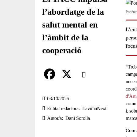
l’abordatge de la
Ponènci
salut mental en
L’ent
l’àmbit de la
pers
focus
cooperació
“Treb
Comparteix
camp
necess
Compartir en altres xarxes socia
F
X
coord
d'Art
a
03/10/2025
comuni
Entitat redactora
LaviniaNext
c
i, sob
marca
Autor/a
Dani Sorolla
e
Com a
b