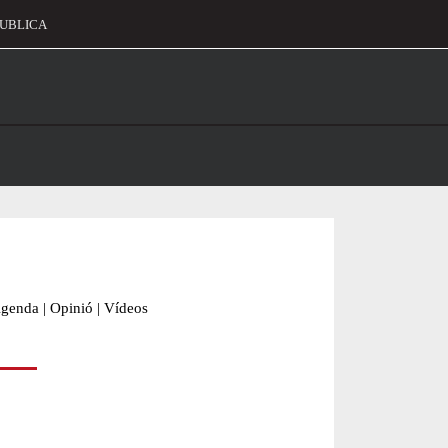
UBLICA
alament
genda
|
Opinió
|
Vídeos