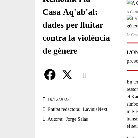
Casa Aq'ab'al:
A Guate
dades per lluitar
La Casa
contra la violència
de gènere
L'ON
prese
Comparteix
En te
Compartir en altres xarxes socia
F
X
resso
el Kaq
a
19/12/2023
símbo
Entitat redactora
LaviniaNext
c
mil·l
transc
Autor/a
Jorge Salas
e
el seu
b