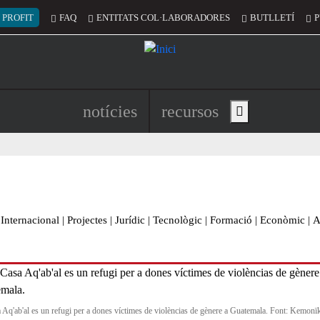
 del compte d'usuari
 PROFIT
FAQ
ENTITATS COL·LABORADORES
BUTLLETÍ
P
Navegació principal de l'encapç
notícies
recursos
Show main menu
Internacional
|
Projectes
|
Jurídic
|
Tecnològic
|
Formació
|
Econòmic
|
A
 Aq'ab'al es un refugi per a dones víctimes de violèncias de gènere a Guatemala. Font: Kemonï