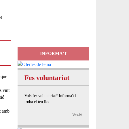
Servei
d'Assessorament
gratuït per a entitats
INFORMA'T
 que
Fes voluntariat
s vint
Vols fer voluntariat? Informa't i
sió
troba el teu lloc
t amb
Ves-hi