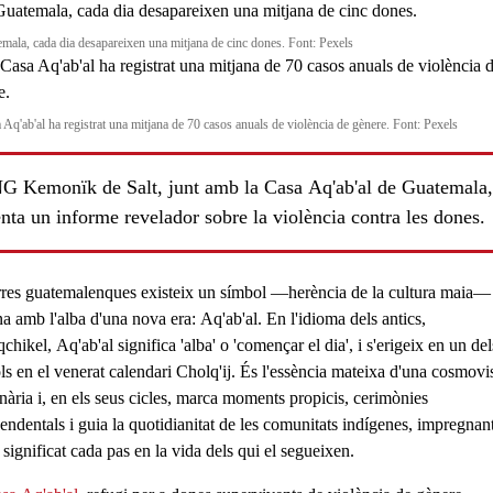
mala, cada dia desapareixen una mitjana de cinc dones. Font: Pexels
 Aq'ab'al ha registrat una mitjana de 70 casos anuals de violència de gènere. Font: Pexels
G Kemonïk de Salt, junt amb la Casa Aq'ab'al de Guatemala,
nta un informe revelador sobre la violència contra les dones.
rres guatemalenques existeix un símbol —herència de la cultura maia—
ls
na amb l'alba d'una nova era: Aq'ab'al.
En l'idioma dels antics,
chikel, Aq'ab'al significa 'alba' o 'començar el dia'
, i s'erigeix en un del
ls en el venerat calendari Cholq'ij. És l'essència mateixa d'una cosmovi
enària i, en els seus cicles, marca moments propicis, cerimònies
endentals i guia la quotidianitat de les
comunitats indígenes
, impregnan
 significat cada pas en la vida dels qui el segueixen.