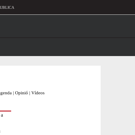
UBLICA
alament
genda
|
Opinió
|
Vídeos
k