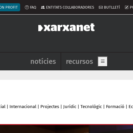
ú del compte d'usuari
ON PROFIT
FAQ
ENTITATS COL·LABORADORES
BUTLLETÍ
P
Navegació principal de l'enca
notícies
recursos
Show main me
ial
|
Internacional
|
Projectes
|
Jurídic
|
Tecnològic
|
Formació
|
E