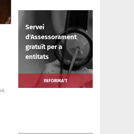
Servei
d'Assessorament
gratuït per a
entitats
INFORMA'T
vil.