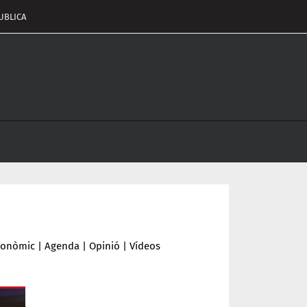
UBLICA
pçalament
nu
conòmic
|
Agenda
|
Opinió
|
Vídeos