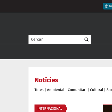
Vés al contingut
Men
N
Cerca
Notícies
Totes
|
Ambiental
|
Comunitari
|
Cultural
|
Soc
Àmbit de la notícia
INTERNACIONAL