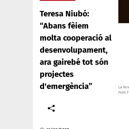
Teresa Niubó:
“Abans fèiem
molta cooperació al
desenvolupament,
ara gairebé tot són
projectes
d'emergència”
La Tere
Font: 
Comparteix
Compartir en altres xarxes socials