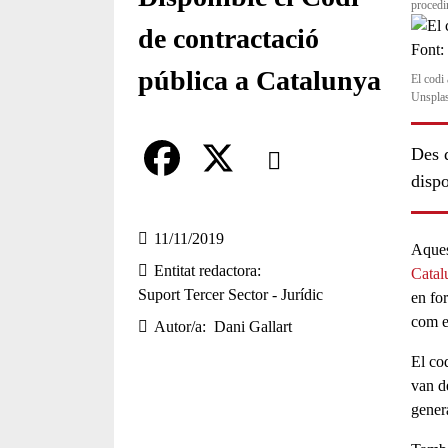
procedi
de contractació
pública a Catalunya
El codi
Unspla
Comparteix
Des d
dispo
Compartir en altres xarxes socia
F
X
a
11/11/2019
Aque
Entitat redactora
c
Catal
Suport Tercer Sector - Jurídic
en fo
e
com es
Autor/a
Dani Gallart
b
El co
o
van d
gener
o