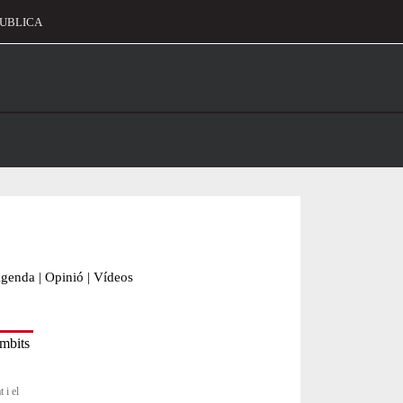
UBLICA
alament
genda
|
Opinió
|
Vídeos
 i el