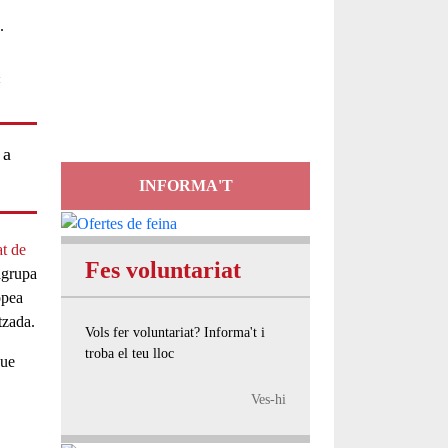
Servei
d'Assessorament
:
gratuït per a entitats
 a
INFORMA'T
at de
Fes voluntariat
agrupa
opea
tzada.
Vols fer voluntariat? Informa't i
troba el teu lloc
que
Ves-hi