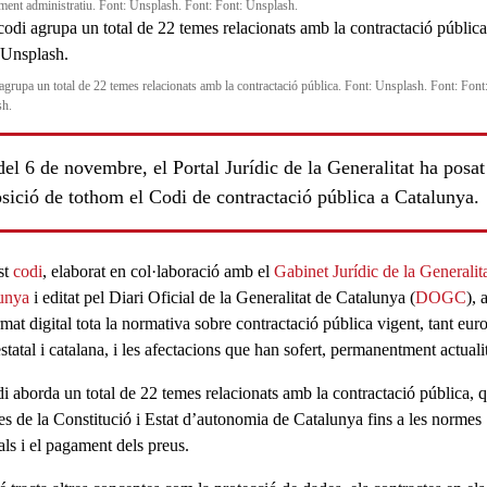
ment administratiu. Font: Unsplash. Font: Font: Unsplash.
 agrupa un total de 22 temes relacionats amb la contractació pública. Font: Unsplash. Font: Font
sh.
el 6 de novembre, el Portal Jurídic de la Generalitat ha posat
sició de tothom el Codi de contractació pública a Catalunya.
ls
st
codi
, elaborat en col·laboració amb el
Gabinet Jurídic de la Generalit
unya
i editat pel Diari Oficial de la Generalitat de Catalunya (
DOGC
), 
rmat digital tota la normativa sobre
contractació pública vigent
, tant eur
tatal i catalana, i les afectacions que han sofert, permanentment actuali
di aborda un total de
22 temes
relacionats amb la contractació pública, 
es de la Constitució i Estat d’autonomia de Catalunya fins a les normes
als i el pagament dels preus.