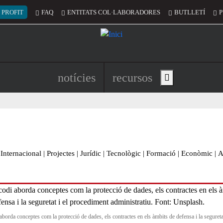
 del compte d'usuari
 PROFIT
FAQ
ENTITATS COL·LABORADORES
BUTLLETÍ
P
Navegació principal de l'encapç
notícies
recursos
Show main menu
Internacional
|
Projectes
|
Jurídic
|
Tecnològic
|
Formació
|
Econòmic
|
A
aborda conceptes com la protecció de dades, els contractes en els àmbits de defensa i la seguretat