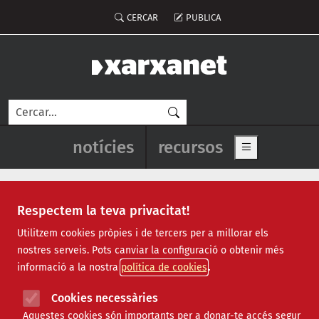
Vés al contingut
Menú del compte d'usuari
CERCAR
PUBLICA
Cerca
Navegació principal de l'enca
notícies
recursos
Show main me
Respectem la teva privacitat!
contractació pública
Utilitzem cookies pròpies i de tercers per a millorar els
nostres serveis. Pots canviar la configuració o obtenir més
informació a la nostra
política de cookies
Cookies necessàries
Aquestes cookies són importants per a donar-te accés segur