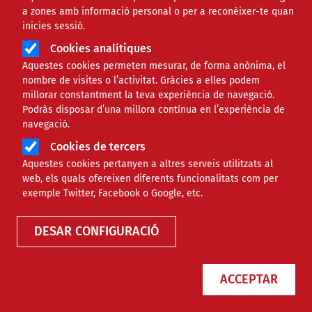
a zones amb informació personal o per a reconèixer-te quan
Àmbit de la notícia
JURÍDIC
inicies sessió.
Cookies analítiques
Ja està disponible
Aquestes cookies permeten mesurar, de forma anònima, el
nombre de visites o l’activitat. Gràcies a elles podem
Contractaciopublica.cat, la
millorar constantment la teva experiència de navegació.
Podràs disposar d’una millora contínua en l’experiència de
nova plataforma de serveis
navegació.
Cookies de tercers
de contractació pública
Aquestes cookies pertanyen a altres serveis utilitzats al
web, els quals ofereixen diferents funcionalitats com per
Comparteix
exemple Twitter, Facebook o Google, etc.
DESAR CONFIGURACIÓ
Compartir en altres xarxes socials
F
X
a
10/03/2023
ACCEPTAR
Entitat redactora
Suport Tercer Sector - Jurídic
c
Autor/a
Eugenia Ifer
e