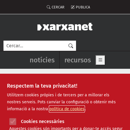
Vés al contingut
Menú del compte d'usuari
CERCAR
PUBLICA
Cerca
Navegació principal de l'enca
notícies
recursos
Show main me
Respectem la teva privacitat!
Notícies
Utilitzem cookies pròpies i de tercers per a millorar els
nostres serveis. Pots canviar la configuració o obtenir més
Totes
|
Ambiental
|
Comunitari
|
Cultural
|
Social
|
informació a la nostra
política de cookies
Internacional
|
Projectes
|
Jurídic
|
Tecnològic
|
Formació
|
Econòmic
|
Agenda
|
Opinió
|
Vídeos
Cookies necessàries
Aquestes cookies són importants per a donar-te accés segur