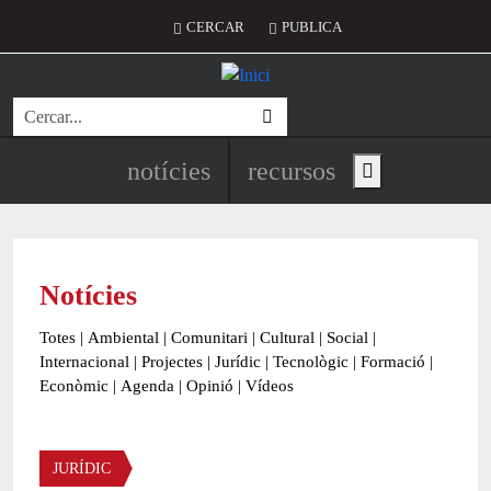
Vés al contingut
Menú del compte d'usuari
CERCAR
PUBLICA
Cerca
Navegació principal de l'encapç
notícies
recursos
Show main menu
Notícies
Totes
|
Ambiental
|
Comunitari
|
Cultural
|
Social
|
Internacional
|
Projectes
|
Jurídic
|
Tecnològic
|
Formació
|
Econòmic
|
Agenda
|
Opinió
|
Vídeos
Àmbit de la notícia
JURÍDIC