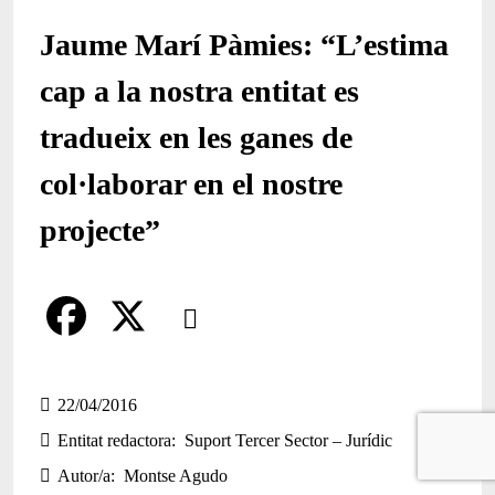
Jaume Marí Pàmies: “L’estima
cap a la nostra entitat es
tradueix en les ganes de
col·laborar en el nostre
projecte”
Comparteix
Compartir en altres xarxes socials
F
X
a
22/04/2016
Entitat redactora
Suport Tercer Sector – Jurídic
c
Autor/a
Montse Agudo
e