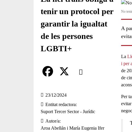
tenir un protocol per
No teni
garantir la igualtat
A par
de les persones
evit
LGBTI+
La
Ll
i per
Comparteix
de 20
de ci
Compartir en altres xarxes socia
F
X
acons
a
23/12/2024
Per ta
evita
Entitat redactora
c
negoc
Suport Tercer Sector - Jurídic
e
Autor/a
b
Aroa Abellán i María Eugenia Ifer