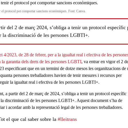
r el protocol pot comportar sancions econòmiques. Font: Canva.
tir del 2 de març 2024, s’obliga a tenir un protocol específic 
ar la discriminació de les persones LGBTI+.
ei 4/2023, de 28 de febrer, per a la igualtat real i efectiva de les persone
 a la garantia dels drets de les persones LGBTI
, va entrar en vigor el 2 
23 especificant que en un termini de dotze mesos les organitzacions de
nquanta persones treballadores havien de tenir mesures i recursos per
ls
eguir la
igualtat real
i
efectiva
de les
persones LGBTI+
.
nt, a partir del
2 de març de 2024
, s’obliga a tenir un protocol específic
r la discriminació de les persones LGBTI+. Aquest document s’ha de
iar i acordar amb la
representació legal
de les persones treballadores.
Tot el que cal saber sobre la
#lleitrans