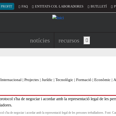
 del compte d'usuari
 PROFIT
FAQ
ENTITATS COL·LABORADORES
BUTLLETÍ
P
Navegació principal de l'encapç
notícies
recursos
Show main menu
Internacional
|
Projectes
|
Jurídic
|
Tecnològic
|
Formació
|
Econòmic
|
A
col s'ha de negociar i acordar amb la representació legal de les persones treballadores. Font: Ca