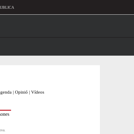
UBLICA
alament
genda
|
Opinió
|
Vídeos
nva.