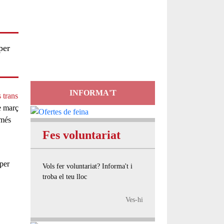
Servei
d'Assessorament
per
gratuït per a entitats
INFORMA'T
s trans
de març
 més
Fes voluntariat
 per
Vols fer voluntariat? Informa't i
troba el teu lloc
Ves-hi