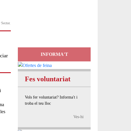
Servei
d'Assessorament
 Sector.
gratuït per a entitats
INFORMA'T
ciar
Fes voluntariat
i
Vols fer voluntariat? Informa't i
troba el teu lloc
ina
les
Ves-hi