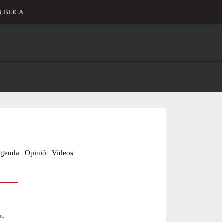
UBLICA
alament
genda
|
Opinió
|
Vídeos
nt: