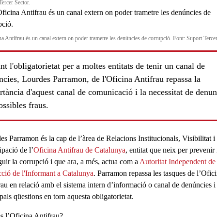
Tercer Sector.
na Antifrau és un canal extern on poder trametre les denúncies de corrupció. Font: Suport Tercer
t l'obligatorietat per a moltes entitats de tenir un canal de
cies, Lourdes Parramon, de l'Oficina Antifrau repassa la
tància d'aquest canal de comunicació i la necessitat de denun
ossibles fraus.
ls
es Parramon
és la cap de l’àrea de Relacions Institucionals, Visibilitat i
ipació de l’
Oficina Antifrau de Catalunya
, entitat que neix per prevenir 
guir la corrupció i que ara, a més, actua com a
Autoritat Independent de
cció de l'Informant a Catalunya
. Parramon repassa les tasques de l’Ofic
rau en relació amb el sistema intern d’informació o canal de denúncies i 
pals qüestions en torn aquesta obligatorietat.
s l’Oficina Antifrau?