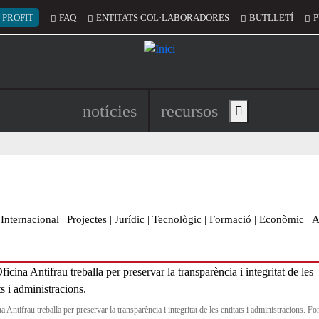
 del compte d'usuari
 PROFIT
FAQ
ENTITATS COL·LABORADORES
BUTLLETÍ
P
Navegació principal de l'encapç
notícies
recursos
Show main menu
Internacional
|
Projectes
|
Jurídic
|
Tecnològic
|
Formació
|
Econòmic
|
A
a Antifrau treballa per preservar la transparència i integritat de les entitats i administracions. Fo