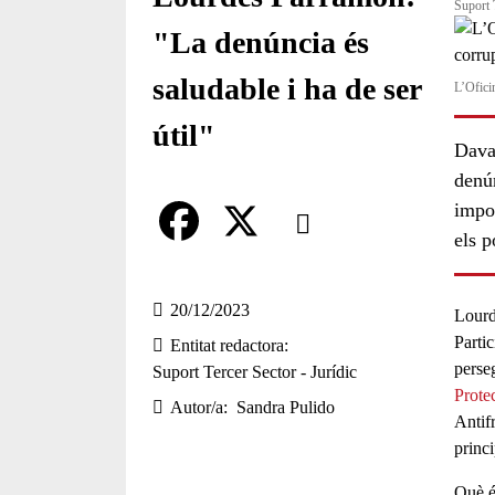
Suport 
"La denúncia és
saludable i ha de ser
L’Ofici
útil"
Davan
denún
Comparteix
impor
els p
Compartir en altres xarxes socia
F
X
a
20/12/2023
Lourd
Partic
Entitat redactora
c
perse
Suport Tercer Sector - Jurídic
e
Prote
Autor/a
Sandra Pulido
Antif
b
princi
o
Què é