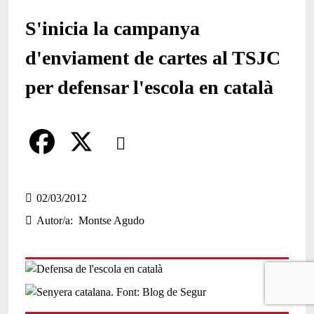
S'inicia la campanya
d'enviament de cartes al TSJC
per defensar l'escola en català
Comparteix
Compartir en altres xarxes socials
F
X
a
02/03/2012
Autor/a
Montse Agudo
c
e
b
o