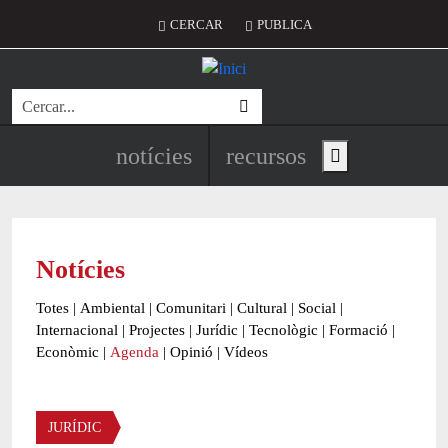
Vés al contingut
Menú del compte d'usuari
CERCAR
PUBLICA
Cerca
Navegació principal de l'encapç
notícies
recursos
Show main menu
Notícies
Totes
|
Ambiental
|
Comunitari
|
Cultural
|
Social
|
Internacional
|
Projectes
|
Jurídic
|
Tecnològic
|
Formació
|
Econòmic
|
Agenda
|
Opinió
|
Vídeos
Àmbit de la notícia
JURÍDIC