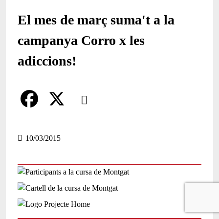
El mes de març suma't a la
campanya Corro x les
adiccions!
Comparteix
Compartir en altres xarxes socials
F
X
a
10/03/2015
c
e
b
o