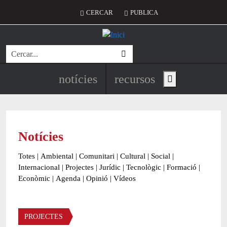
Vés al contingut
Menú del compte d'usuari
CERCAR
PUBLICA
Cerca
Navegació principal de l'encapç
notícies
recursos
Show main menu
Notícies
Totes
|
Ambiental
|
Comunitari
|
Cultural
|
Social
|
Internacional
|
Projectes
|
Jurídic
|
Tecnològic
|
Formació
|
Econòmic
|
Agenda
|
Opinió
|
Vídeos
Àmbit de la notícia
PROJECTES