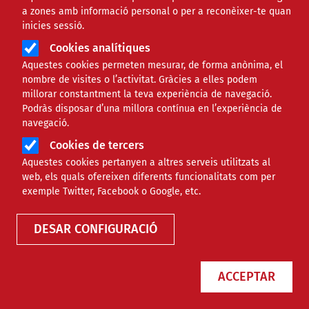
a zones amb informació personal o per a reconèixer-te quan
inicies sessió.
Cookies analítiques
Aquestes cookies permeten mesurar, de forma anònima, el
nombre de visites o l’activitat. Gràcies a elles podem
millorar constantment la teva experiència de navegació.
Podràs disposar d’una millora contínua en l’experiència de
Associació Esportiva Ciutat Vella i
navegació.
d·sport: l'esport com a eina de
Cookies de tercers
transformació social, inclusió i pau
Aquestes cookies pertanyen a altres serveis utilitzats al
web, els quals ofereixen diferents funcionalitats com per
exemple Twitter, Facebook o Google, etc.
NOTÍCIES
SOCIAL
DESAR CONFIGURACIÓ
ACCEPTAR