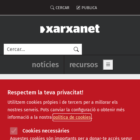
Vés al contingut
Menú del compte d'usuari
CERCAR
PUBLICA
Cerca
Navegació principal de l'enca
notícies
recursos
Show main me
Respectem la teva privacitat!
esport
Utilitzem cookies pròpies i de tercers per a millorar els
nostres serveis. Pots canviar la configuració o obtenir més
informació a la nostra
política de cookies
Cookies necessàries
Aquestes cookies són importants per a donar-te accés segur