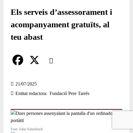
Els serveis d’assessorament i
acompanyament gratuïts, al
teu abast
Comparteix
Compartir en altres xarxes socials
F
X
a
21/07/2025
Entitat redactora
Fundació Pere Tarrés
c
e
b
o
Font: John Schnobrich