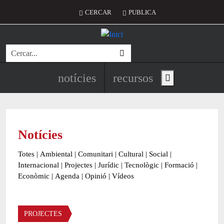
Vés al contingut
Menú del compte d'usuari
CERCAR
PUBLICA
Cerca
Navegació principal de l'encapç
notícies
recursos
Show main menu
Notícies
Totes
|
Ambiental
|
Comunitari
|
Cultural
|
Social
|
Internacional
|
Projectes
|
Jurídic
|
Tecnològic
|
Formació
|
Econòmic
|
Agenda
|
Opinió
|
Vídeos
Àmbit de la notícia
PROJECTES