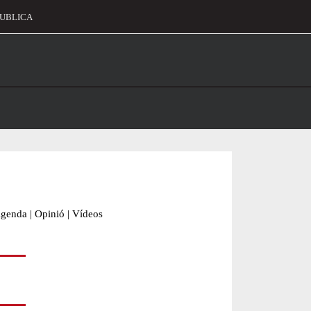
UBLICA
alament
genda
|
Opinió
|
Vídeos