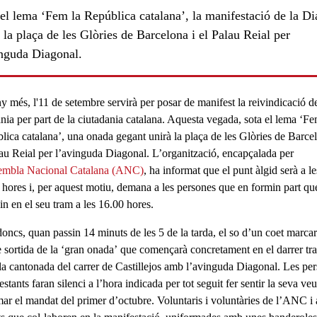
el lema ‘Fem la República catalana’, la manifestació de la Di
 la plaça de les Glòries de Barcelona i el Palau Reial per
inguda Diagonal.
y més, l'
11 de setembre
servirà per posar de manifest la
reivindicació d
ls
ania
per part de la
ciutadania catalana
. Aquesta vegada, sota el lema
‘Fe
lica catalana’
, una onada gegant unirà la plaça de les Glòries de
Barce
lau Reial per l’avinguda Diagonal. L’organització, encapçalada per
embla Nacional Catalana (ANC)
,
ha informat que el punt àlgid serà a le
 hores
i, per aquest motiu, demana a les persones que en formin part qu
in en el seu tram a les 16.00 hores.
doncs, quan passin 14 minuts de les 5 de la tarda, el so d’un coet marcar
e sortida de la
‘gran onada’
que començarà concretament en el darrer tra
 la cantonada del
carrer de Castillejos
amb l’
avinguda Diagonal
. Les pe
estants faran
silenci
a l’hora indicada per tot seguit fer sentir la seva ve
mar el mandat del primer d’octubre.
Voluntaris i voluntàries
de l’
ANC
i 