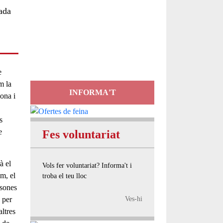
ada
Servei
d'Assessorament
gratuït per a entitats
e
m la
INFORMA'T
lona
i
s
e
Fes voluntariat
à el
Vols fer voluntariat? Informa't i
m, el
troba el teu lloc
rsones
u per
Ves-hi
altres