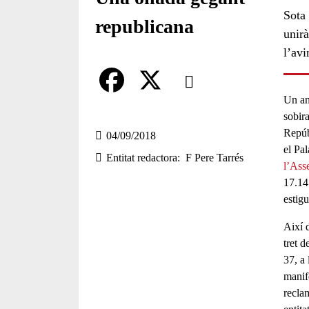
Sota 
republicana
unirà
l’av
Comparteix
Un an
Compartir en altres xarxes socia
F
X
sobir
Repúb
a
04/09/2018
el Pa
Entitat redactora
F Pere Tarrés
c
l’
Ass
17.14
e
estigu
b
Així 
o
tret d
o
37, a
manif
k
recla