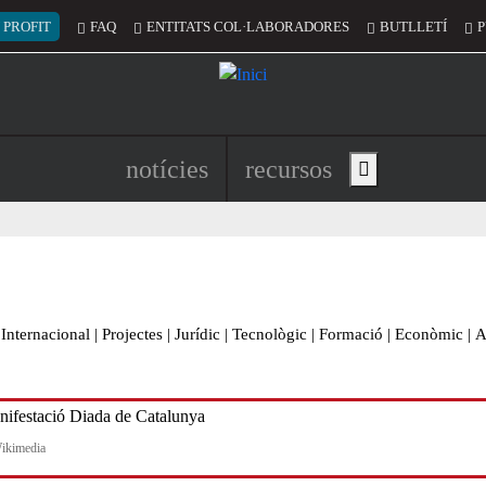
 del compte d'usuari
 PROFIT
FAQ
ENTITATS COL·LABORADORES
BUTLLETÍ
P
Navegació principal de l'encapç
notícies
recursos
Show main menu
Internacional
|
Projectes
|
Jurídic
|
Tecnològic
|
Formació
|
Econòmic
|
A
ikimedia