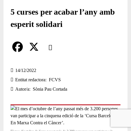
5 curses per acabar l’any amb
esperit solidari
Comparteix
Compartir en altres xarxes socials
F
X
a
14/12/2022
Entitat redactora
FCVS
c
Autor/a
Sònia Pau Cortada
e
b
o
o