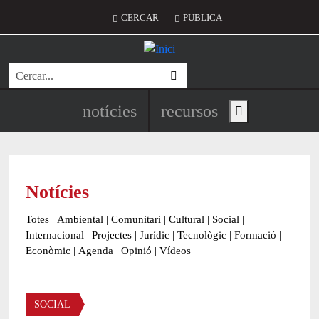
Vés al contingut
Menú del compte d'usuari
CERCAR
PUBLICA
Cerca
Navegació principal de l'encapç
notícies
recursos
Show main menu
Notícies
Totes
|
Ambiental
|
Comunitari
|
Cultural
|
Social
|
Internacional
|
Projectes
|
Jurídic
|
Tecnològic
|
Formació
|
Econòmic
|
Agenda
|
Opinió
|
Vídeos
Àmbit de la notícia
SOCIAL