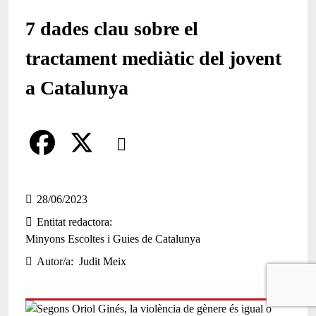
7 dades clau sobre el
tractament mediàtic del jovent
a Catalunya
Comparteix
Compartir en altres xarxes socials
F
X
a
28/06/2023
Entitat redactora
c
Minyons Escoltes i Guies de Catalunya
e
Autor/a
Judit Meix
b
o