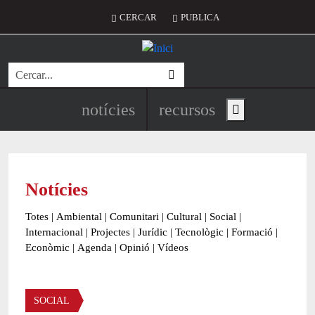
Vés al contingut
Menú del compte d'usuari
CERCAR
PUBLICA
Cerca
Navegació principal de l'encapç
notícies
recursos
Show main menu
Notícies
Totes
|
Ambiental
|
Comunitari
|
Cultural
|
Social
|
Internacional
|
Projectes
|
Jurídic
|
Tecnològic
|
Formació
|
Econòmic
|
Agenda
|
Opinió
|
Vídeos
Àmbit de la notícia
SOCIAL