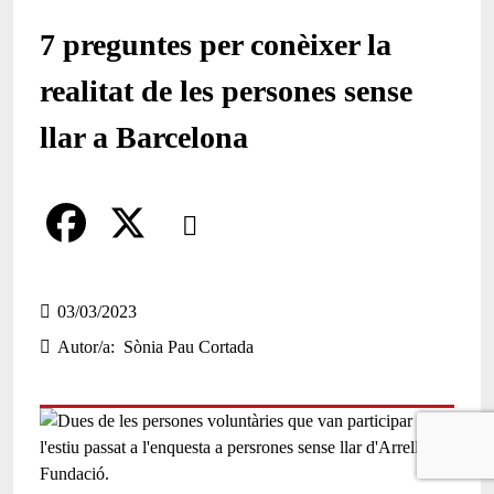
7 preguntes per conèixer la
realitat de les persones sense
llar a Barcelona
Comparteix
Compartir en altres xarxes socials
F
X
a
03/03/2023
Autor/a
Sònia Pau Cortada
c
e
b
o