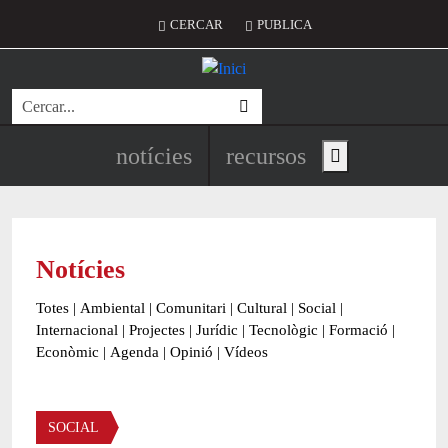
Vés al contingut
Menú del compte d'usuari
CERCAR
PUBLICA
Cerca
Navegació principal de l'encapç
notícies
recursos
Show main menu
Notícies
Totes
|
Ambiental
|
Comunitari
|
Cultural
|
Social
|
Internacional
|
Projectes
|
Jurídic
|
Tecnològic
|
Formació
|
Econòmic
|
Agenda
|
Opinió
|
Vídeos
Àmbit de la notícia
SOCIAL