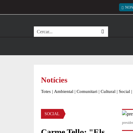
Vés al contingut
Menú
NON
Cerca
Notícies
Totes
|
Ambiental
|
Comunitari
|
Cultural
|
Social
|
Àmbit de la notícia
SOCIAL
preside
Carme Tello: "Els