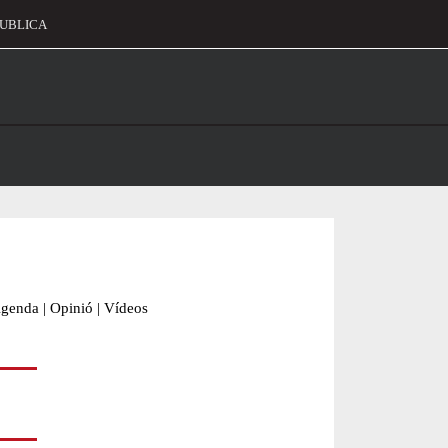
UBLICA
alament
genda
|
Opinió
|
Vídeos