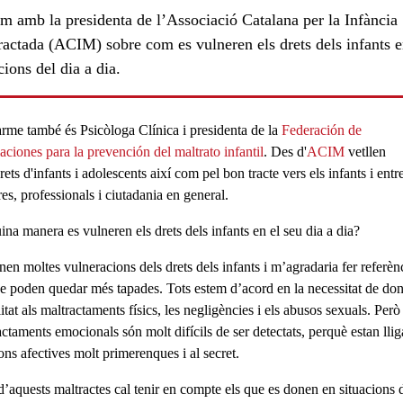
m amb la presidenta de l’Associació Catalana per la Infància
ractada (ACIM) sobre com es vulneren els drets dels infants 
cions del dia a dia.
rme també és Psicòloga Clínica i presidenta de la
Federación de
aciones para la prevención del maltrato infantil
. Des d'
ACIM
vetllen
rets d'infants i adolescents així com pel bon tracte vers els infants i entre
es, professionals i ciutadania en general.
ls
na manera es vulneren els drets dels infants en el seu dia a dia?
nen moltes vulneracions
dels drets dels infants i m’agradaria fer referèn
ue poden quedar més tapades. Tots estem d’acord en la necessitat de do
litat als maltractaments físics, les negligències i els abusos sexuals. Però
ctaments emocionals són molt difícils de ser detectats, perquè estan llig
ons afectives molt primerenques i al secret.
d’aquests maltractes cal tenir en compte els que es donen en situacions 