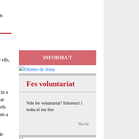
Servei
en
d'Assessorament
gratuït per a entitats
INFORMA'T
 ells,
Fes voluntariat
cia a
nar
Vols fer voluntariat? Informa't i
 els
troba el teu lloc
ats a
Ves-hi
de