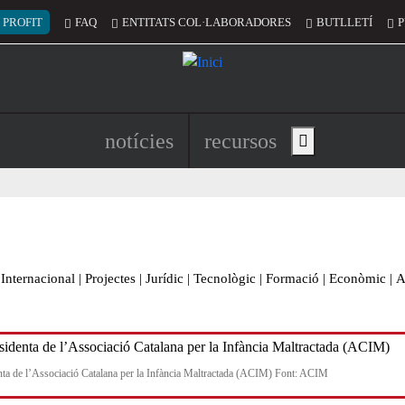
 del compte d'usuari
 PROFIT
FAQ
ENTITATS COL·LABORADORES
BUTLLETÍ
P
Navegació principal de l'encapç
notícies
recursos
Show main menu
Internacional
|
Projectes
|
Jurídic
|
Tecnològic
|
Formació
|
Econòmic
|
A
nta de l’Associació Catalana per la Infància Maltractada (ACIM) Font: ACIM