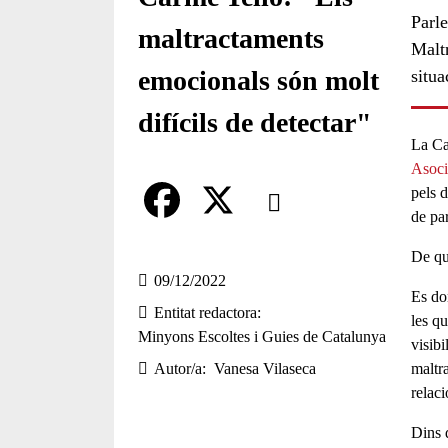
Parle
maltractaments
Malt
emocionals són molt
situa
difícils de detectar"
La Ca
Asoci
Comparteix
pels d
de par
Compartir en altres xarxes socia
F
X
De qui
a
09/12/2022
Es do
Entitat redactora
c
les q
Minyons Escoltes i Guies de Catalunya
visibi
e
maltra
Autor/a
Vanesa Vilaseca
b
relaci
o
Dins 