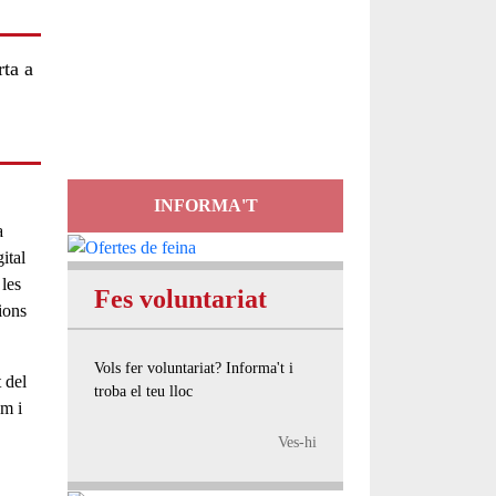
Servei
rta a
d'Assessorament
gratuït per a entitats
INFORMA'T
a
ital
 les
Fes voluntariat
ions
Vols fer voluntariat? Informa't i
 del
troba el teu lloc
um i
Ves-hi