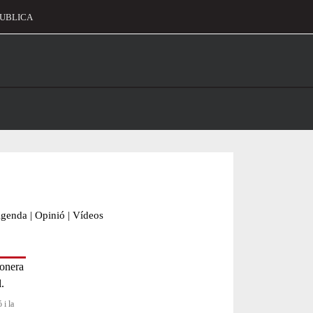
UBLICA
alament
genda
|
Opinió
|
Vídeos
 i la