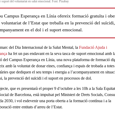
e suport del voluntariat en salut emocional. Font: Pixabay
ou Campus Esperança en Línia ofereix formació gratuïta i obe
l voluntariat de l’Estat que treballa en la prevenció del suïcidi,
ompanyament en el dol i el suport emocional.
 marc del
Dia Internacional de la Salut Mental
, la
Fundació Ajuda i
ança
ha fet un pas endavant en la seva tasca de
suport emocional
amb l
ió del
Campus Esperança en Línia
, una
nova
plataforma de formació dig
eix amb la voluntat de donar
eines
,
confiança
i
espais de trobada
a totes
tàries
que dediquen el seu temps i energia a l’
acompanyament en situac
si
, la
prevenció del suïcidi
i el
suport en processos de dol
.
ls
ojecte, que es presentarà el proper
9 d’octubre a les 10h a la Sala Equitat
ocial de Barcelona
, està impulsat pel
Ministeri de Drets Socials, Cons
da 2030
, i vol esdevenir una porta oberta a la formació contínua i a la
boració entre entitats d’arreu de l’Estat.