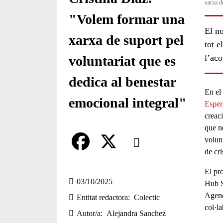
xarxa d
"Volem formar una
El n
xarxa de suport pel
tot e
l’ac
voluntariat que es
dedica al benestar
En el
emocional integral"
Esper
creac
que n
Comparteix
volun
de cri
Compartir en altres xarxes socia
F
X
El pr
a
03/10/2025
Hub S
Agen
Entitat redactora
Colectic
c
col·la
Autor/a
Alejandra Sanchez
e