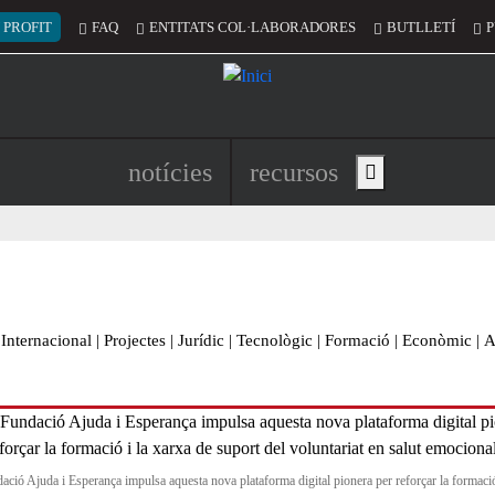
 del compte d'usuari
 PROFIT
FAQ
ENTITATS COL·LABORADORES
BUTLLETÍ
P
Navegació principal de l'encapç
notícies
recursos
Show main menu
Internacional
|
Projectes
|
Jurídic
|
Tecnològic
|
Formació
|
Econòmic
|
A
ació Ajuda i Esperança impulsa aquesta nova plataforma digital pionera per reforçar la formació