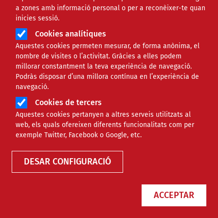
a zones amb informació personal o per a reconèixer-te quan
Àmbit de la notícia
GENERAL
inicies sessió.
Cookies analítiques
LOPIVI i el paper dels
Aquestes cookies permeten mesurar, de forma anònima, el
nombre de visites o l’activitat. Gràcies a elles podem
entrenadors i entrenadores:
millorar constantment la teva experiència de navegació.
Podràs disposar d’una millora contínua en l’experiència de
com garantir un esport base
navegació.
Cookies de tercers
segur, educatiu i lliure de
Aquestes cookies pertanyen a altres serveis utilitzats al
violència
web, els quals ofereixen diferents funcionalitats com per
exemple Twitter, Facebook o Google, etc.
Comparteix
DESAR CONFIGURACIÓ
Compartir en altres xarxes socials
F
X
ACCEPTAR
a
16/06/2026