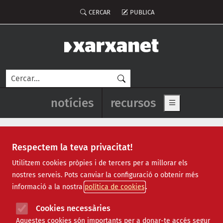
Vés al contingut
Menú del compte d'usuari
CERCAR
PUBLICA
Cerca
Navegació principal de l'enca
notícies
recursos
Show main me
Respectem la teva privacitat!
Notícies
Utilitzem cookies pròpies i de tercers per a millorar els
nostres serveis. Pots canviar la configuració o obtenir més
Totes
|
Ambiental
|
Comunitari
|
Cultural
|
Social
|
informació a la nostra
política de cookies
Internacional
|
Projectes
|
Jurídic
|
Tecnològic
|
Formació
|
Econòmic
|
Agenda
|
Opinió
|
Vídeos
Cookies necessàries
Aquestes cookies són importants per a donar-te accés segur