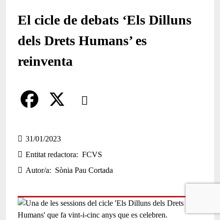
El cicle de debats ‘Els Dilluns
dels Drets Humans’ es
reinventa
Comparteix
Compartir en altres xarxes socials
F
X
a
31/01/2023
Entitat redactora
FCVS
c
Autor/a
Sònia Pau Cortada
e
b
o