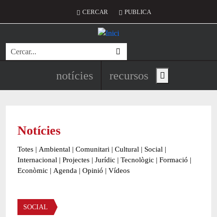
Vés al contingut
Menú del compte d'usuari
CERCAR
PUBLICA
Cerca
Navegació principal de l'encapç
notícies
recursos
Show main menu
Notícies
Totes
|
Ambiental
|
Comunitari
|
Cultural
|
Social
|
Internacional
|
Projectes
|
Jurídic
|
Tecnològic
|
Formació
|
Econòmic
|
Agenda
|
Opinió
|
Vídeos
Àmbit de la notícia
SOCIAL