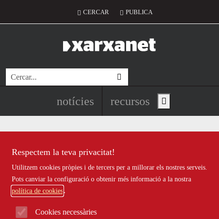
Vés al contingut
Menú del compte d'usuari
CERCAR
PUBLICA
Cerca
Navegació principal de l'encapç
notícies
recursos
Show main menu
Respectem la teva privacitat!
Notícies
Utilitzem cookies pròpies i de tercers per a millorar els nostres serveis.
Totes
|
Ambiental
|
Comunitari
|
Cultural
|
Social
|
Pots canviar la configuració o obtenir més informació a la nostra
Internacional
|
Projectes
|
Jurídic
|
Tecnològic
|
Formació
|
política de cookies
Econòmic
|
Agenda
|
Opinió
|
Vídeos
Cookies necessàries