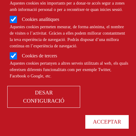
Aquestes cookies són importants per a donar-te accés segur a zones
Àmbit de la notícia
SOCIAL
amb informació personal o per a reconèixer-te quan inicies sessió.
Cookies analítiques
El Projecte Alimenta fomenta
Aquestes cookies permeten mesurar, de forma anònima, el nombre
de visites o l’activitat. Gràcies a elles podem millorar constantment
l'alimentació saludable entre
la teva experiència de navegació. Podràs disposar d’una millora
contínua en l’experiència de navegació.
col·lectius vulnerables
Cookies de tercers
Aquestes cookies pertanyen a altres serveis utilitzats al web, els quals
ofereixen diferents funcionalitats com per exemple Twitter,
Comparteix
Facebook o Google, etc.
Compartir en altres xarxes socials
F
X
DESAR
CONFIGURACIÓ
a
28/07/2021
Entitat redactora
Suport Tercer Sector
c
Autor/a
Sandra Pulido
ACCEPTAR
e
b