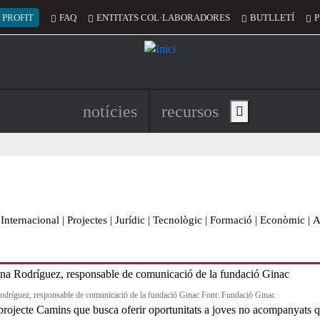
 del compte d'usuari
 PROFIT
FAQ
ENTITATS COL·LABORADORES
BUTLLETÍ
P
Navegació principal de l'encapç
notícies
recursos
Show main menu
Internacional
|
Projectes
|
Jurídic
|
Tecnològic
|
Formació
|
Econòmic
|
A
odríguez, responsable de comunicació de la fundació Ginac Font: Fundació Ginac