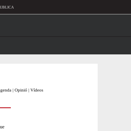
UBLICA
alament
genda
|
Opinió
|
Vídeos