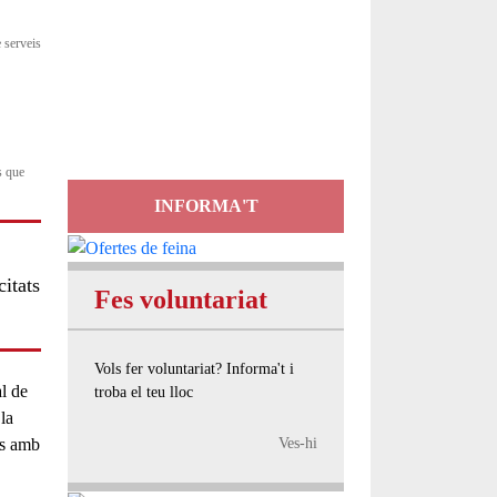
Servei
 serveis
d'Assessorament
gratuït per a entitats
s que
INFORMA'T
itats
Fes voluntariat
Vols fer voluntariat? Informa't i
al de
troba el teu lloc
la
es amb
Ves-hi