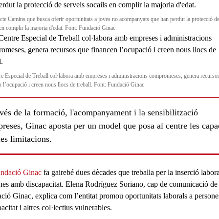
ecte Camins que busca oferir oportunitats a joves no acompanyats que han perdut la protecció de
 en complir la majoria d'edat. Font: Fundació Ginac
re Especial de Treball col·labora amb empreses i administracions compromeses, genera recurso
n l’ocupació i creen nous llocs de treball. Font: Fundació Ginac
vés de la formació, l'acompanyament i la sensibilització
reses, Ginac aposta per un model que posa al centre les capac
les limitacions.
ls
ndació Ginac
fa gairebé dues dècades que treballa per la inserció labor
nes amb discapacitat.
Elena Rodríguez Soriano, cap de comunicació de 
ció Ginac, explica com l’entitat promou oportunitats laborals a person
acitat i altres col·lectius vulnerables.