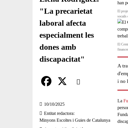
"La precarietat
El proj
socails
laboral afecta
especialment les
El Cent
dones amb
finance
discapacitat"
A tra
d'emp
Comparteix
i no 
Compartir en altres xarxes socia
F
X
La
Fu
a
10/10/2025
perso
Entitat redactora
c
Funda
Minyons Escoltes i Guies de Catalunya
discap
e