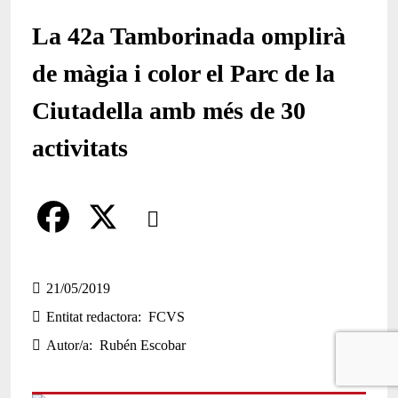
La 42a Tamborinada omplirà
de màgia i color el Parc de la
Ciutadella amb més de 30
activitats
Comparteix
Compartir en altres xarxes socials
F
X
a
21/05/2019
Entitat redactora
FCVS
c
Autor/a
Rubén Escobar
e
b