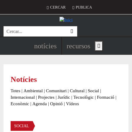
Vés al contingut
Menú del compte d'usuari
CERCAR
PUBLICA
Cerca
Navegació principal de l'encapç
notícies
recursos
Show main menu
Notícies
Totes
|
Ambiental
|
Comunitari
|
Cultural
|
Social
|
Internacional
|
Projectes
|
Jurídic
|
Tecnològic
|
Formació
|
Econòmic
|
Agenda
|
Opinió
|
Vídeos
Àmbit de la notícia
SOCIAL