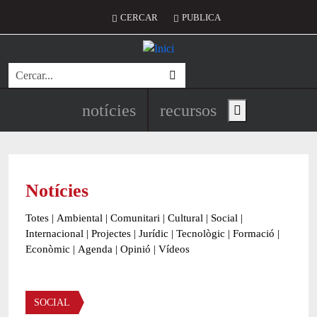
Vés al contingut
Menú del compte d'usuari
CERCAR
PUBLICA
Cerca
Navegació principal de l'encapç
notícies
recursos
Show main menu
Notícies
Totes
|
Ambiental
|
Comunitari
|
Cultural
|
Social
|
Internacional
|
Projectes
|
Jurídic
|
Tecnològic
|
Formació
|
Econòmic
|
Agenda
|
Opinió
|
Vídeos
Àmbit de la notícia
SOCIAL