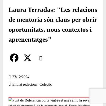
Laura Terradas: "Les relacions
de mentoria són claus per obrir
oportunitats, nous contextos i
aprenentatges"
Comparteix
Compartir en altres xarxes socials
F
X
a
23/12/2024
Entitat redactora
Colectic
c
e
b