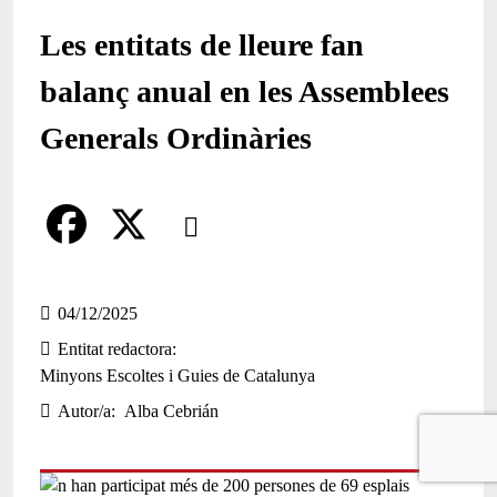
Les entitats de lleure fan
balanç anual en les Assemblees
Generals Ordinàries
Comparteix
Compartir en altres xarxes socials
F
X
a
04/12/2025
Entitat redactora
c
Minyons Escoltes i Guies de Catalunya
e
Autor/a
Alba Cebrián
b
o