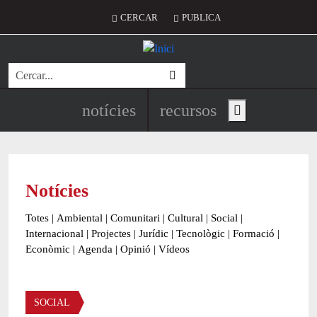
Vés al contingut
Menú del compte d'usuari
CERCAR
PUBLICA
Cerca
Navegació principal de l'encapç
notícies
recursos
Show main menu
Notícies
Totes
|
Ambiental
|
Comunitari
|
Cultural
|
Social
|
Internacional
|
Projectes
|
Jurídic
|
Tecnològic
|
Formació
|
Econòmic
|
Agenda
|
Opinió
|
Vídeos
Àmbit de la notícia
SOCIAL