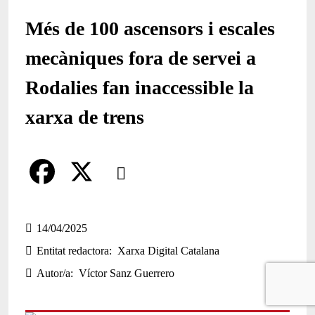
Més de 100 ascensors i escales
mecàniques fora de servei a
Rodalies fan inaccessible la
xarxa de trens
Comparteix
Compartir en altres xarxes socials
F
X
a
14/04/2025
Entitat redactora
Xarxa Digital Catalana
c
Autor/a
Víctor Sanz Guerrero
e
b