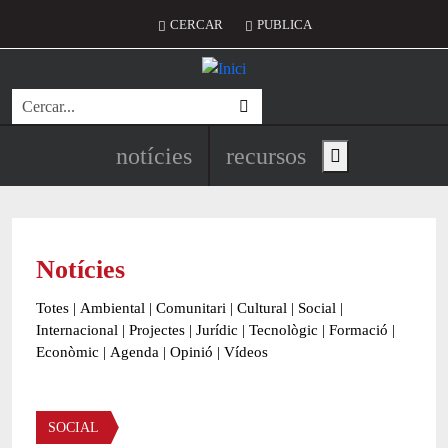
Vés al contingut
Menú del compte d'usuari
CERCAR
PUBLICA
Cerca
Navegació principal de l'encapç
notícies
recursos
Show main menu
Notícies
Totes
|
Ambiental
|
Comunitari
|
Cultural
|
Social
|
Internacional
|
Projectes
|
Jurídic
|
Tecnològic
|
Formació
|
Econòmic
|
Agenda
|
Opinió
|
Vídeos
Àmbit de la notícia
SOCIAL