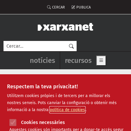
Vés al contingut
Menú del compte d'usuari
CERCAR
PUBLICA
Cerca
Navegació principal de l'enca
notícies
recursos
Show main me
Respectem la teva privacitat!
Notícies
Utilitzem cookies pròpies i de tercers per a millorar els
nostres serveis. Pots canviar la configuració o obtenir més
Totes
|
Ambiental
|
Comunitari
|
Cultural
|
Social
|
informació a la nostra
política de cookies
Internacional
|
Projectes
|
Jurídic
|
Tecnològic
|
Formació
|
Econòmic
|
Agenda
|
Opinió
|
Vídeos
Cookies necessàries
Aquestes cookies són importants per a donar-te accés segur