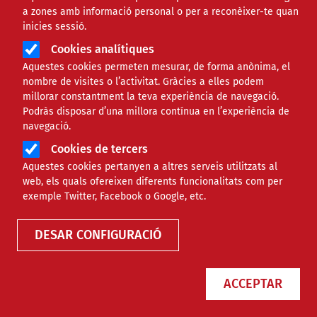
a zones amb informació personal o per a reconèixer-te quan
Àmbit de la notícia
SOCIAL
inicies sessió.
Cookies analítiques
Míriam Alemán: "Les joves
Aquestes cookies permeten mesurar, de forma anònima, el
nombre de visites o l’activitat. Gràcies a elles podem
tenen un potencial
millorar constantment la teva experiència de navegació.
Podràs disposar d’una millora contínua en l’experiència de
transformador molt més gran
navegació.
Cookies de tercers
que la gent adulta"
Aquestes cookies pertanyen a altres serveis utilitzats al
web, els quals ofereixen diferents funcionalitats com per
Comparteix
exemple Twitter, Facebook o Google, etc.
DESAR CONFIGURACIÓ
Compartir en altres xarxes socials
F
X
a
30/10/2023
ACCEPTAR
Entitat redactora
Colectic
c
Autor/a
Alejandra Sanchez
e