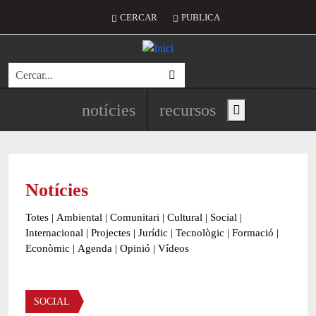
Vés al contingut
Menú del compte d'usuari
CERCAR
PUBLICA
Cerca
Navegació principal de l'encapç
notícies
recursos
Show main menu
Notícies
Totes
|
Ambiental
|
Comunitari
|
Cultural
|
Social
|
Internacional
|
Projectes
|
Jurídic
|
Tecnològic
|
Formació
|
Econòmic
|
Agenda
|
Opinió
|
Vídeos
Àmbit de la notícia
SOCIAL