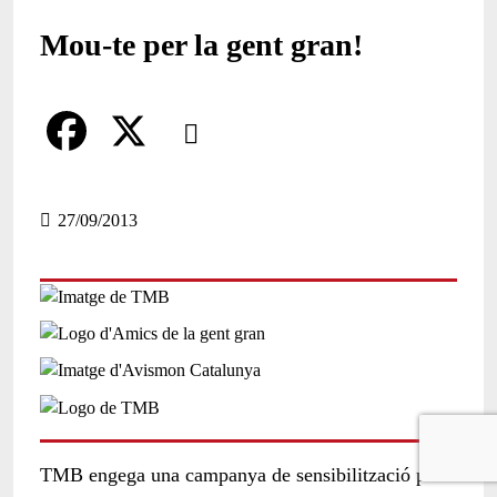
Mou-te per la gent gran!
Comparteix
Compartir en altres xarxes socials
F
X
a
27/09/2013
c
e
b
o
o
k
TMB engega una campanya de sensibilització per a