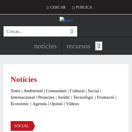
Vés al contingut
Menú del compte d'usuari
CERCAR
PUBLICA
Cerca
Navegació principal de l'encapç
notícies
recursos
Show main menu
Notícies
Totes
|
Ambiental
|
Comunitari
|
Cultural
|
Social
|
Internacional
|
Projectes
|
Jurídic
|
Tecnològic
|
Formació
|
Econòmic
|
Agenda
|
Opinió
|
Vídeos
Àmbit de la notícia
SOCIAL