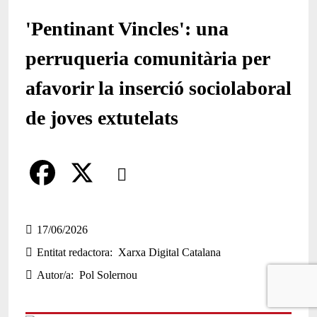
'Pentinant Vincles': una
perruqueria comunitària per
afavorir la inserció sociolaboral
de joves extutelats
Comparteix
Compartir en altres xarxes socials
F
X
a
17/06/2026
Entitat redactora
Xarxa Digital Catalana
c
Autor/a
Pol Solernou
e
b